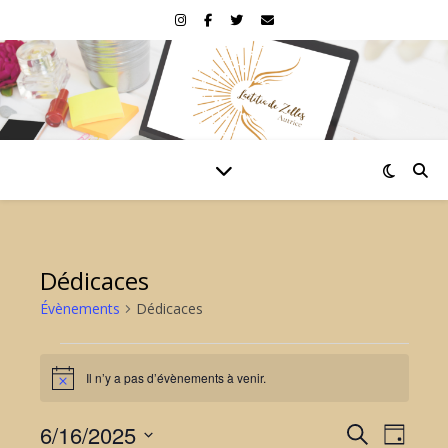
Dédicaces
Évènements
Dédicaces
Évènements for 16 juin 2
Il n’y a pas d’évènements à venir.
Notice
6/16/2025
Reche
Nav
Recherche
Jour