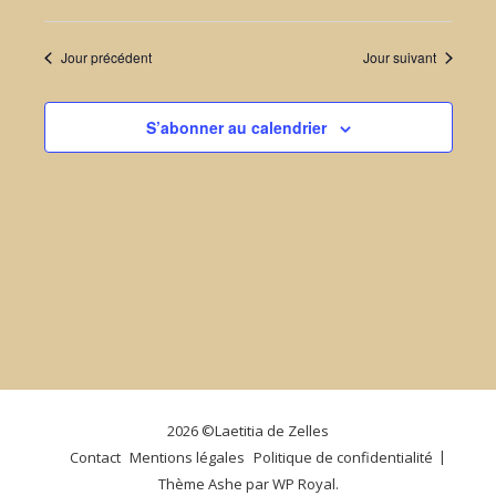
Sélectionnez
de
et
une
Jour précédent
Jour suivant
vue
date.
naviga
Évè
S’abonner au calendrier
de
vues
Évène
2026 ©Laetitia de Zelles
Contact
Mentions légales
Politique de confidentialité
Thème Ashe par
WP Royal
.